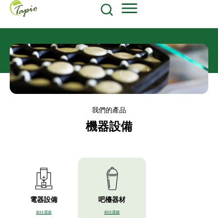
餐飲原物料
食品包装耗材
604-270-8687
Shop Now
我們的產品
機器設備
電器設備
吧檯器材
前往選購
前往選購