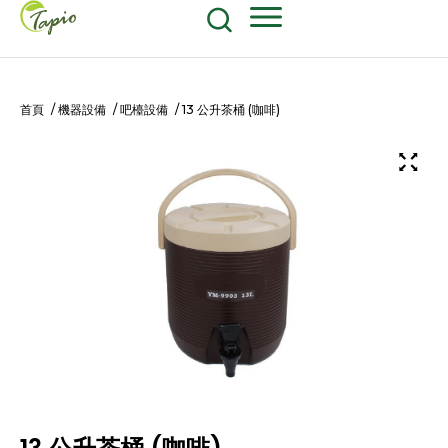
餐飲原物料
食品包装耗材
604-270-8687
Shop Now
首頁
/
機器設備
/
吧檯設備
/ 13 公升茶桶 (咖啡)