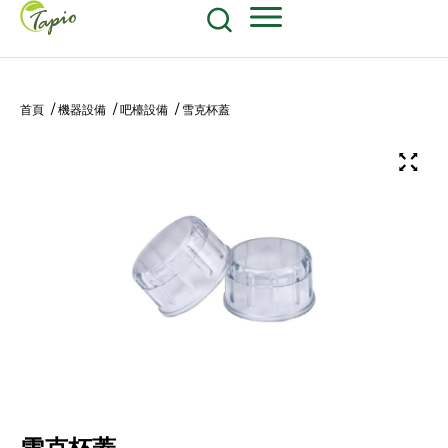
餐飲原物料
食品包装耗材
604-270-8687
Shop Now
首頁
/
機器設備
/
吧檯設備
/ 雪克杯蓋