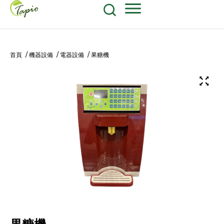
餐飲原物料
食品包装耗材
604-270-8687
Shop Now
首頁
/
機器設備
/
電器設備
/ 果糖機