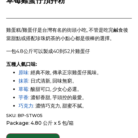
草莓雞蛋仔預拌粉
雞蛋糕/雞蛋仔是台灣有名的街頭小吃, 不管是吃完鹹食後
當甜點或搭配珍珠奶茶的小點心都是很棒的選擇。
一包4.8公斤可以製成40到52片雞蛋仔
五種人氣口味:
原味
: 經典不敗, 傳承正宗雞蛋仔風味。
抹茶
: 日式清新, 回味無窮。
草莓
: 酸甜可口, 少女心必選。
芋香
: 濃郁香甜, 芋頭控的最愛。
巧克力
: 濃情巧克力, 甜蜜不膩。
SKU: BP-STW05
Package: 4.80 公斤 x 5 包/箱