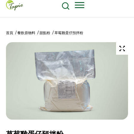
餐飲原物料
食品包装耗材
604-270-8687
Shop Now
首頁
/
餐飲原物料
/
甜點粉
/ 草莓雞蛋仔預拌粉