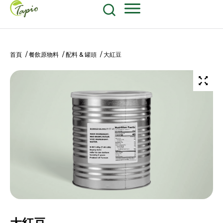
餐飲原物料
食品包装耗材
604-270-8687
Shop Now
首頁
/
餐飲原物料
/
配料 & 罐頭
/ 大紅豆