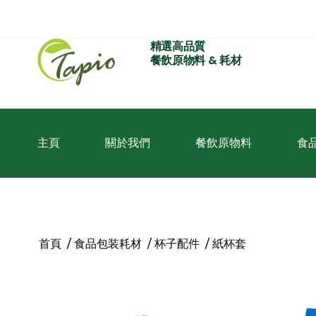
精選高品質
餐飲原物料 & 耗材
主頁
關於我們
餐飲原物料
食
首頁
/
食品包装耗材
/
杯子配件
/ 紙杯套