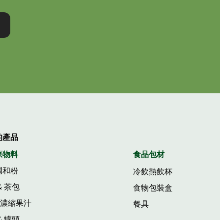
的產品
原物料
食品包材
調和粉
冷飲熱飲杯
& 茶包
食物包裝盒
&濃縮果汁
餐具
& 罐頭