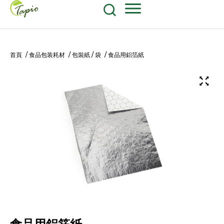
餐飲原物料
食品包装耗材
604-270-8687
Shop Now
首頁
/
食品包装耗材
/
包裝紙 / 袋
/ 食品用鋁箔紙