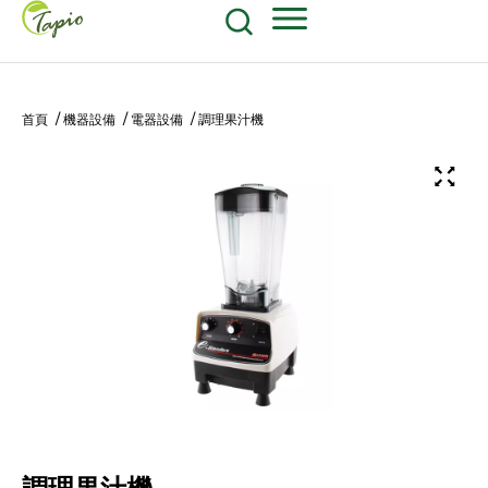
餐飲原物料
食品包装耗材
604-270-8687
Shop Now
首頁
/
機器設備
/
電器設備
/ 調理果汁機