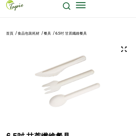
餐飲原物料
食品包装耗材
604-270-8687
Shop Now
首頁
/
食品包装耗材
/
餐具
/ 6.5吋 甘蔗纖維餐具