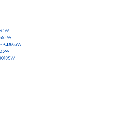
444W
B552W
P-CB663W
883W
10105W